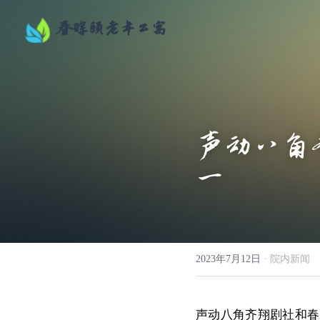
春晖颐老年公寓
声动八角
一
2023年7月12日
·
院内新闻
声动八角齐翔剧社和春