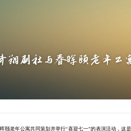
齐翔剧社与春晖颐老年公
晖颐老年公寓共同策划并举行“喜迎七一”的表演活动，这