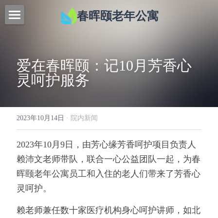
春晖颐老年公寓
首页
特色服务
爱在春晖颐：记10月芳香心
灵呵护服务
联系我们
新闻动态
2023年10月14日
·
院内新闻
关于我们
2023年10月9日，由芳心缘芳香呵护项目负责人
提供技术支持
赖沛文老师带队，联合一心公益团队一起，为春
晖颐老年公寓员工和入住的老人们带来了芳香心
灵呵护。
赖老师兼任数十家医疗机构身心呵护讲师，如北