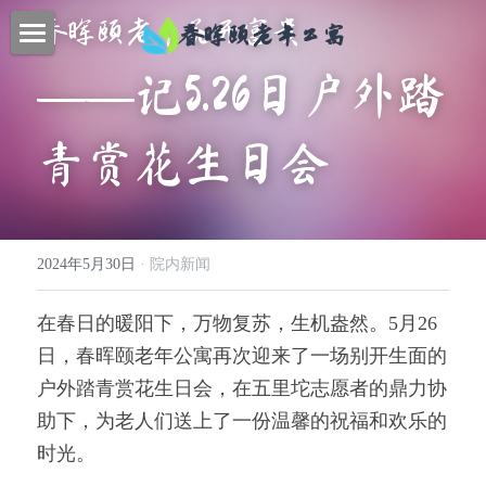
春晖颐老，花开富贵
春晖颐老年公寓
首页
——记5.26日户外踏
特色服务
青赏花生日会
联系我们
新闻动态
2024年5月30日
·
院内新闻
关于我们
在春日的暖阳下，万物复苏，生机盎然。5月26
提供技术支持
日，春晖颐老年公寓再次迎来了一场别开生面的
户外踏青赏花生日会，在五里坨志愿者的鼎力协
助下，为老人们送上了一份温馨的祝福和欢乐的
时光。