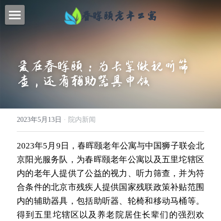
春晖颐老年公寓
首页
特色服务
爱在春晖颐：为长辈做视听筛
查，还有辅助器具申领
联系我们
新闻动态
2023年5月13日
·
院内新闻
关于我们
2023年5月9日，春晖颐老年公寓与中国狮子联会北
提供技术支持
京阳光服务队，为春晖颐老年公寓以及五里坨辖区
内的老年人提供了公益的视力、听力筛查，并为符
合条件的北京市残疾人提供国家残联政策补贴范围
内的辅助器具，包括助听器、轮椅和移动马桶等。
得到五里坨辖区以及养老院居住长辈们的强烈欢